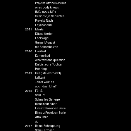
Projekt: Offenes Atelier
ones body knows
IMG_8227.MP4
Gerippte, in Schichten
Projekt: Nach
Feyerabend
2021
Mauler
Düsseldorfer
Lockvogel
Gurgel-August
mit Schambolzen
2020
Everlast
Kumpeltod
what was the question
Du bist eure Tochter
Henning
2019
Hengste (verpackt)
kal kant
...aber weiß es
auch das Huhn?
2018
Für S.
Schlupf
Schnelles Gehege
Bienen für Biber
Einsatz Poseidon Serie
Einsatz Poseidon Serie
Afro Rake
ab
2017
Reine Behauptung
Scheuermann