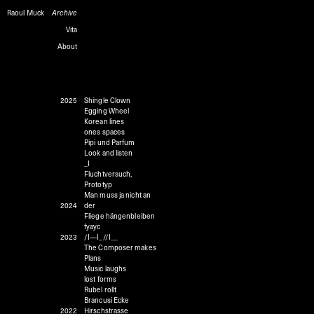
Raoul Muck
Archive
Vita
About
2025
Shingle Clown
Egging Wheel
Korean lines
ones spaces
Pipi und Parfum
Look and listen
_I
Fluchtversuch,
Prototyp
Man muss ja nicht an
2024
der
Fliege hängenbleiben
fyayc
2023
/I—I_//I__
The Composer makes
Plans
Music laughs
lost forms
Rubel rollt
Brancusi Ecke
2022
Hirschstrasse