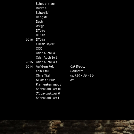
Scheuermann
Ducken,
Schwelle!
Hengste
Dach
Wiege
DT01c
DT01b
2016
DT01a
Kinetic Object
OOO
Oder Auch So 3
Oder Auch So 2
2015
Oder Auch So 1
2014
Auf dem Feld
Oak Wood,
Kein Titel
Concrete
Ohne Titel
ca. 120 × 30 × 30
Muster für ein
cm
Planitenkernmodul
Stütze und Last III
Stütze und Last II
Stütze und Last I